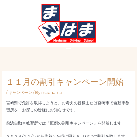
内
Post
Main
容
navigation
Menu
を
ス
キ
ッ
プ
１１月の割引キャンペーン開始
/
キャンペーン
/ By
maehama
宮崎県で免許を取得しようと、お考えの皆様または宮崎市で自動車教
習所を、お探しの皆様にお知らせです。
前浜自動車教習所では「恒例の割引キャンペーン」を開始します
２０２４/１１/５から先着３名様に限り￥10,000の割引を致します。